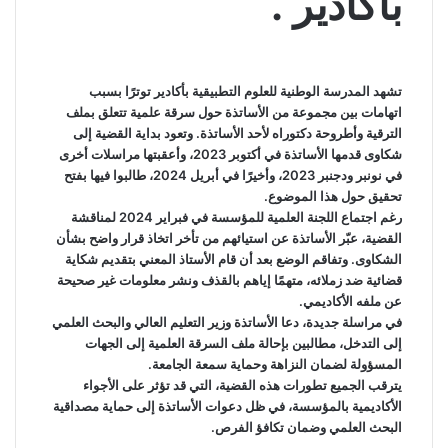
بأكادير .
تشهد المدرسة الوطنية للعلوم التطبيقية بأكادير توترًا بسبب
اتهامات بين مجموعة من الأساتذة حول سرقة علمية تتعلق بملف
الترقية وأطروحة دكتوراه لأحد الأساتذة. وتعود بداية القضية إلى
شكاوى قدمها الأساتذة في أكتوبر 2023، وأعقبتها مراسلات أخرى
في نونبر ودجنبر 2023، وأخيرًا في أبريل 2024، طالبوا فيها بفتح
تحقيق حول هذا الموضوع.
رغم اجتماع اللجنة العلمية للمؤسسة في فبراير 2024 لمناقشة
القضية، عبّر الأساتذة عن استيائهم من تأخر اتخاذ قرار واضح بشأن
الشكاوى. وتفاقم الوضع بعد أن قام الأستاذ المعني بتقديم شكاية
قضائية ضد زملائه، متهمًا إياهم بالقذف ونشر معلومات غير صحيحة
عن ملفه الأكاديمي.
في مراسلة جديدة، دعا الأساتذة وزير التعليم العالي والبحث العلمي
إلى التدخل، مطالبين بإحالة ملف السرقة العلمية إلى الجهات
المسؤولة لضمان النزاهة وحماية سمعة الجامعة.
يترقب الجميع تطورات هذه القضية، التي قد تؤثر على الأجواء
الأكاديمية بالمؤسسة، في ظل دعوات الأساتذة إلى حماية مصداقية
البحث العلمي وضمان تكافؤ الفرص.