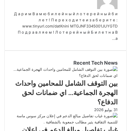
Д а р и м В а м ю б и л е й н ы й л о т е р е й н ы й б и
л е т ! П е р е х о д и т е и з а б е р и т е :
www.tinyurl.com/datKnini MTGJNF3345001JUYGTD
П о д р а в л я е м ! Л о т е р е й н ы й Б и л е т н а В
а...
Recent Tech News
بين التوقف الشامل للمحامين واحداث
الهجرة الجماعية… اي ضمانات لحق
الدفاع؟
31 يوليو 2026
غياب تفاصيل مبالغ الدعم في إعلان