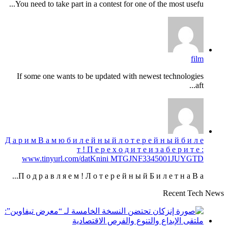
You need to take part in a contest for one of the most usefu...
film
If some one wants to be updated with newest technologies
aft...
Д а р и м В а м ю б и л е й н ы й л о т е р е й н ы й б и л е
т ! П е р е х о д и т е и з а б е р и т е :
www.tinyurl.com/datKnini MTGJNF3345001JUYGTD
П о д р а в л я е м ! Л о т е р е й н ы й Б и л е т н а В а...
Recent Tech News