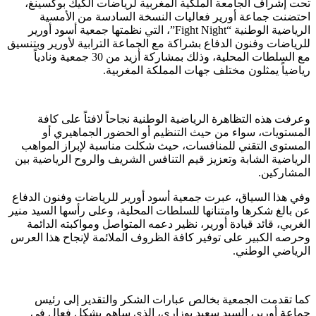
تحت إشراف الجامعة الملكية المغربية لرياضات الكيك بوكسينغ،
احتضنت جماعة أورير فعاليات النسخة السادسة من الأمسية
الرياضية الوطنية “Fight Night”، التي نظمتها جمعية أسود أورير
للرياضات وفنون الدفاع بشراكة مع الجماعة الترابية لأورير وبتنسيق
مع السلطات المحلية، وذلك بمشاركة أزيد من 30 جمعية ونادياً
رياضياً يمثلون مختلف جهات المملكة المغربية.
وعرفت هذه التظاهرة الرياضية الوطنية نجاحاً لافتاً على كافة
المستويات، سواء من حيث التنظيم أو الحضور الجماهيري أو
المستوى التقني للمنافسات، حيث شكلت مناسبة لإبراز المواهب
الرياضية الشابة وتعزيز قيم التنافس الشريف والروح الرياضية بين
المشاركين.
وفي هذا السياق، عبرت جمعية أسود أورير للرياضات وفنون الدفاع
عن بالغ شكرها وامتنانها للسلطات المحلية، وعلى رأسها السيد منير
الغربي، قائد قيادة أورير، نظير دعمه المتواصل ومواكبته الدائمة
وحرصه الكبير على توفير كافة الظروف الملائمة لإنجاح هذا العرس
الرياضي الوطني.
كما تقدمت الجمعية بخالص عبارات الشكر والتقدير إلى رئيس
جماعة أورير، السيد سعيد بوزاري، الذي ساهم بشكل فعال في