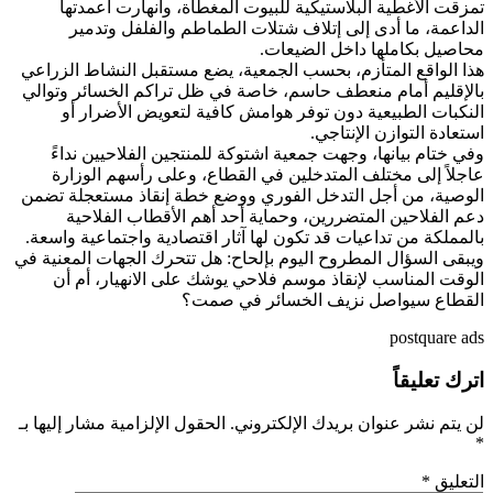
تمزقت الأغطية البلاستيكية للبيوت المغطاة، وانهارت أعمدتها
الداعمة، ما أدى إلى إتلاف شتلات الطماطم والفلفل وتدمير
محاصيل بكاملها داخل الضيعات.
هذا الواقع المتأزم، بحسب الجمعية، يضع مستقبل النشاط الزراعي
بالإقليم أمام منعطف حاسم، خاصة في ظل تراكم الخسائر وتوالي
النكبات الطبيعية دون توفر هوامش كافية لتعويض الأضرار أو
استعادة التوازن الإنتاجي.
وفي ختام بيانها، وجهت جمعية اشتوكة للمنتجين الفلاحيين نداءً
عاجلاً إلى مختلف المتدخلين في القطاع، وعلى رأسهم الوزارة
الوصية، من أجل التدخل الفوري ووضع خطة إنقاذ مستعجلة تضمن
دعم الفلاحين المتضررين، وحماية أحد أهم الأقطاب الفلاحية
بالمملكة من تداعيات قد تكون لها آثار اقتصادية واجتماعية واسعة.
ويبقى السؤال المطروح اليوم بإلحاح: هل تتحرك الجهات المعنية في
الوقت المناسب لإنقاذ موسم فلاحي يوشك على الانهيار، أم أن
القطاع سيواصل نزيف الخسائر في صمت؟
postquare ads
اترك تعليقاً
لن يتم نشر عنوان بريدك الإلكتروني.
الحقول الإلزامية مشار إليها بـ
*
التعليق
*