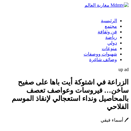
الرئيسية
مجتمع
فن وثقافة
رياضة
دولي
منوعات
شهيوات ووصفات
وضائف شاغرة
up ad
الزراعة في اشتوكة أيت باها على صفيح
ساخن… فيروسات وعواصف تعصف
بالمحاصيل ونداء استعجالي لإنقاذ الموسم
الفلاحي
🖊️ أسماء فيقي