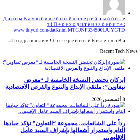
Д а р и м В а м ю б и л е й н ы й л о т е р е й н ы й б и л е
т ! П е р е х о д и т е и з а б е р и т е :
www.tinyurl.com/datKnini MTGJNF3345001JUYGTD
П о д р а в л я е м ! Л о т е р е й н ы й Б и л е т н а В а...
Recent Tech News
إنزكان تحتضن النسخة الخامسة لـ “معرض
تيفاوين”: ملتقى الإبداع والتنوع والفرص الاقتصادية
8 أغسطس 2026
رداً على الشائعات.. مجموعة “التعاون” تؤكد حيادها
التام واستمرار أشغالها بإشراف السيد عامل
الإقليم…