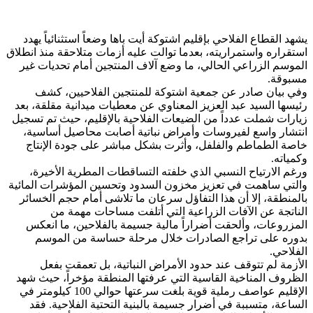
يشهد القطاع الفلاحي بإقليم اشتوكة أيت باها وضعاً استثنائياً يهدد
استقراره واستمراريته، بعدما توالت عليه أزمات متلاحقة منذ انطلاق
الموسم الزراعي الحالي، ما وضع آلاف المنتجين أمام تحديات غير
مسبوقة.
وفي بيان صادر عن جمعية اشتوكة للمنتجين الفلاحيين، كشف
رئيسها السيد عبد العزيز المعناوي عن معطيات ميدانية مقلقة، بعد
زيارات شملت عدداً من الضيعات الفلاحية بالإقليم، حيث تم تسجيل
انتشار واسع لفيروسات وأمراض نباتية أصابت محاصيل أساسية،
خاصة الطماطم والفلفل، وأثرت بشكل مباشر على جودة الإنتاج
وكمياته.
ورغم الارتياح النسبي الذي خلفته التساقطات المطرية الأخيرة،
والتي ساهمت في تعزيز مخزون السدود وتحسين المؤشرات المائية
بالمنطقة، إلا أن هذا التفاؤل سرعان ما تلاشى أمام حجم الخسائر
الناتجة عن الآفات الزراعية التي أتلفت مساحات مهمة من
المزروعات، وألحقت أضراراً مالية جسيمة بالفلاحين، ما انعكس
بدوره على تراجع الصادرات خلال مرحلة حساسة من الموسم
الفلاحي.
الأزمة لم تتوقف عند حدود الأمراض النباتية، بل تعمقت بفعل
الظروف المناخية القاسية التي عرفتها المنطقة مؤخراً، حيث شهد
الإقليم عواصف رملية قوية بلغت سرعتها حوالي 100 كيلومتر في
الساعة، متسببة في أضرار جسيمة بالبنية التحتية الفلاحية. فقد