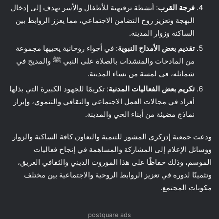
فرجة القرب
: أنشطة ترفيهية للأطفال والأسر تهدف إلى إدخال
البهجة وتعزيز روح التضامن الاجتماعي، مما يعزز الروابط بين
الساكنة وزوار المدينة.
تقديم بعض الأمداح النبوية
: في أجواء روحانية يحييها مجموعة
من المادحات والمنشدات بالصلاة على النبي ﷺ والمديح في
شمائله، في لمسة من نساء المدينة.
تكريم بعض الفعاليات المدنية
: تكريمًا للجهود الكبيرة التي بذلها
أفراد في مجالات العمل الاجتماعي والثقافي والتنموي، وإبراز
نماذج مضيئة من أبناء الحي والمدينة.
ودعت جمعية إدزكري المشور للتنمية والتعاون كافة الساكنة والزوار
ووسائل الإعلام إلى المشاركة والمساهمة في إنجاح فعاليات
الموسم، وذلك حفاظًا على هذا الموروث الديني والثقافي العريق،
وتثمينًا لدوره في تعزيز الروابط الروحية والاجتماعية بين مختلف
مكونات المجتمع.
postquare ads