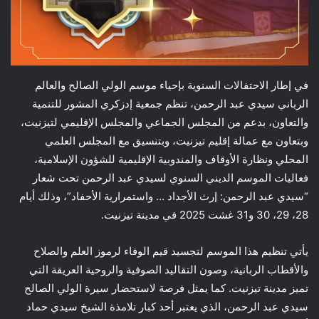
في إطار الاحتفالات السنوية بإحياء موسم الولي الصالح والعالم
الرباني سيدي عبد الرحمن، تنظم جمعية إدزكري المشور للتنمية
والتعاون، بدعم من المجلس الجماعي والمجلس الإقليمي لتيزنيت،
وبتعاون مع عمالة إقليم تيزنيت، وبتنسيق مع المجلس العلمي
المحلي ونظارة الأوقاف والمندوبية الإقليمية للشؤون الإسلامية،
فعاليات الموسم الديني السنوي لسيدي عبد الرحمن تحت شعار
“سيدي عبد الرحمن: إرث الأجداد … واستمرارية الأحفاد”، وذلك أيام
28، 29، 30 و31 غشت 2025 في مدينة تيزنيت.
يأتي تنظيم هذا الموسم لتجسيد قيم الوفاء لرموز العلم والصلاح
والأقطاب الربانية، وصون التقاليد الصوفية والروحية العريقة التي
تميز مدينة تيزنيت. كما يمثل فرصة لاستحضار سيرة الولي الصالح
سيدي عبد الرحمن، الذي يعتبر أحد كبار تلامذة الشيخ سيدي حماد