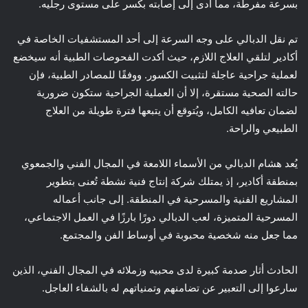
بسرعة مفرطة، مما أدى إلى إصابته بكسر على مستوى رجليه.
تم نقل الدبالي على وجه السرعة إلى أحد المستشفيات الخاصة في
أكادير لتلقي العلاج اللازم، حيث أكدت الفحوصات الطبية أنه سيخضع
لعملية جراحية عاجلة لتثبيت الكسور. ووفقًا للمصادر الطبية، فإن
حالته الصحية مستقرة، إلا أن العملية الجراحية ستكون ضرورية
لضمان تعافيه الكامل، ويُتوقع أن يتبعها فترة طويلة من العلاج
الطبيعي والراحة.
يُعد هشام الدبالي من الأسماء اللامعة في المجال الفني والجمعوي
بمنطقة أكادير، إذ يمتلك شركة إنتاج فنية نشطة تُعنى بتطوير
المشاريع الفنية والمسرحية في المنطقة. إلى جانب أعماله
المسرحية المتميزة، لعب الدبالي دورًا بارزًا في العمل الاجتماعي،
مما جعل منه شخصية محبوبة في أوساط الفن والمجتمع.
الحادث أثار صدمة كبيرة لدى محبيه وزملائه في المجال الفني، الذين
سارعوا إلى التعبير عن تضامنهم وتمنياتهم له بالشفاء العاجل.