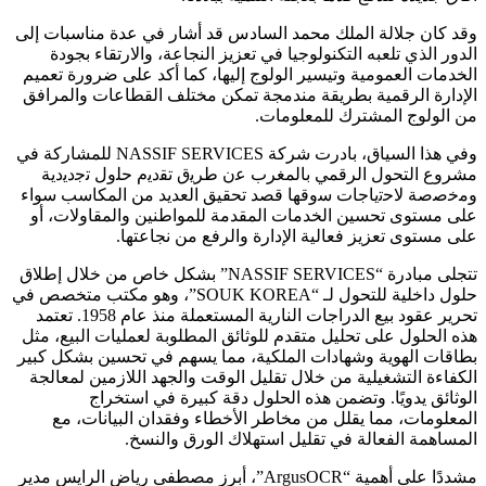
وقد كان جلالة الملك محمد السادس قد أشار في عدة مناسبات إلى
الدور الذي تلعبه التكنولوجيا في تعزيز النجاعة، والارتقاء بجودة
الخدمات العمومية وتيسير الولوج إليها، كما أكد على ضرورة تعميم
اﻹدارة الرقمية بطريقة مندمجة تمكن مختلف القطاعات والمرافق
من الولوج المشترك للمعلومات.
وفي هذا السياق، بادرت شركة NASSIF SERVICES للمشاركة في
مشروع التحول الرقمي بالمغرب ﻋن طرﯾق ﺗﻘدﯾم ﺣﻠول ﺗﺟدﯾدﯾﺔ
وﻣﺧﺻﺻﺔ ﻻﺣﺗﯾﺎﺟﺎت ﺳوﻗﮭﺎ قصد تحقيق العديد من المكاسب سواء
على مستوى تحسين الخدمات المقدمة للمواطنين والمقاولات، أو
على مستوى تعزيز فعالية الإدارة والرفع من نجاعتها.
تتجلى مبادرة “NASSIF SERVICES” بشكل خاص من خلال إطلاق
حلول داخلية للتحول لـ “SOUK KOREA”، وهو مكتب متخصص في
تحرير عقود بيع الدراجات النارية المستعملة منذ عام 1958. تعتمد
هذه الحلول على تحليل متقدم للوثائق المطلوبة لعمليات البيع، مثل
بطاقات الهوية وشهادات الملكية، مما يسهم في تحسين بشكل كبير
الكفاءة التشغيلية من خلال تقليل الوقت والجهد اللازمين لمعالجة
الوثائق يدويًا. وتضمن هذه الحلول دقة كبيرة في استخراج
المعلومات، مما يقلل من مخاطر الأخطاء وفقدان البيانات، مع
المساهمة الفعالة في تقليل استهلاك الورق والنسخ.
مشددًا على أهمية “ArgusOCR”، أبرز مصطفى رياض الرايس مدير