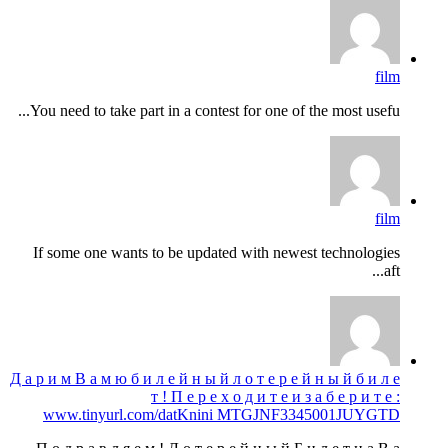
film
You need to take part in a contest for one of the most usefu...
film
If some one wants to be updated with newest technologies
aft...
Д а р и м В а м ю б и л е й н ы й л о т е р е й н ы й б и л е
т ! П е р е х о д и т е и з а б е р и т е :
www.tinyurl.com/datKnini MTGJNF3345001JUYGTD