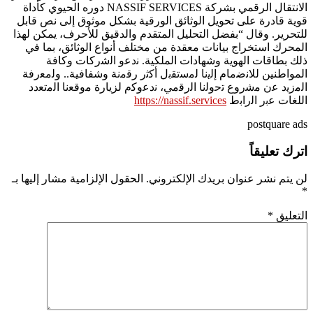
الانتقال الرقمي بشركة NASSIF SERVICES دوره الحيوي كأداة
قوية قادرة على تحويل الوثائق الورقية بشكل موثوق إلى نص قابل
للتحرير. وقال “بفضل التحليل المتقدم والدقيق للأحرف، يمكن لهذا
المحرك استخراج بيانات معقدة من مختلف أنواع الوثائق، بما في
ذلك بطاقات الهوية وشهادات الملكية. ﻧدﻋو اﻟﺷرﻛﺎت وكافة
المواطنين ﻟﻼﻧﺿﻣﺎم إﻟﯾﻧﺎ ﻟﻣﺳﺗﻘﺑل أﻛﺛر رﻗﻣنة وشفافية.. وﻟﻣﻌرﻓﺔ
اﻟﻣزﯾد ﻋن ﻣﺷروع ﺗﺣوﻟﻧﺎ اﻟرﻗﻣﻲ، ﻧدﻋوﻛم لزﯾﺎرة ﻣوﻗﻌﻧﺎ اﻟﻣﺗﻌدد
اﻟﻠﻐﺎت ﻋﺑر اﻟراﺑط
https://nassif.services
postquare ads
اترك تعليقاً
لن يتم نشر عنوان بريدك الإلكتروني.
الحقول الإلزامية مشار إليها بـ
*
التعليق
*