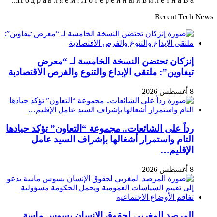
П о д р а в л я е м ! Л о т е р е й н ы й Б и л е т н а В а...
Recent Tech News
إنزكان تحتضن النسخة الخامسة لـ “معرض
تيفاوين”: ملتقى الإبداع والتنوع والفرص الاقتصادية
8 أغسطس 2026
رداً على الشائعات.. مجموعة “التعاون” تؤكد حيادها
التام واستمرار أشغالها بإشراف السيد عامل
الإقليم…
8 أغسطس 2026
المرصد المغربي لحقوق الإنسان بسوس ماسة