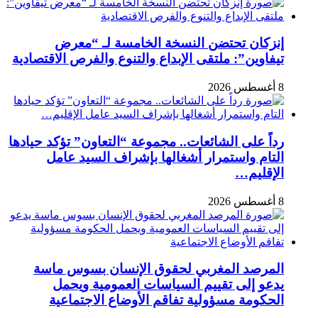
إنزكان تحتضن النسخة الخامسة لـ “معرض
تيفاوين”: ملتقى الإبداع والتنوع والفرص الاقتصادية
8 أغسطس 2026
رداً على الشائعات.. مجموعة “التعاون” تؤكد حيادها
التام واستمرار أشغالها بإشراف السيد عامل
الإقليم…
8 أغسطس 2026
المرصد المغربي لحقوق الإنسان بسوس ماسة
يدعو إلى تقييم السياسات العمومية ويحمل
الحكومة مسؤولية تفاقم الأوضاع الاجتماعية