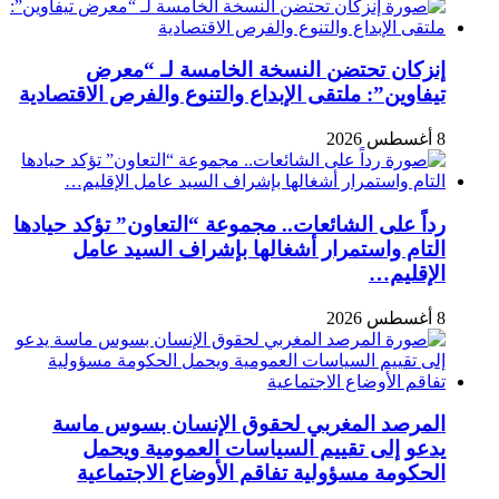
إنزكان تحتضن النسخة الخامسة لـ “معرض
تيفاوين”: ملتقى الإبداع والتنوع والفرص الاقتصادية
8 أغسطس 2026
رداً على الشائعات.. مجموعة “التعاون” تؤكد حيادها
التام واستمرار أشغالها بإشراف السيد عامل
الإقليم…
8 أغسطس 2026
المرصد المغربي لحقوق الإنسان بسوس ماسة
يدعو إلى تقييم السياسات العمومية ويحمل
الحكومة مسؤولية تفاقم الأوضاع الاجتماعية