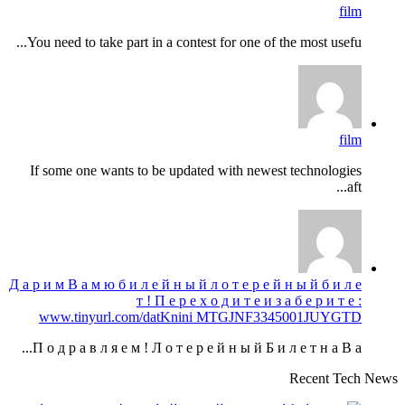
film
You need to take part in a contest for one of the most usefu...
film
If some one wants to be updated with newest technologies
aft...
Д а р и м В а м ю б и л е й н ы й л о т е р е й н ы й б и л е
т ! П е р е х о д и т е и з а б е р и т е :
www.tinyurl.com/datKnini MTGJNF3345001JUYGTD
П о д р а в л я е м ! Л о т е р е й н ы й Б и л е т н а В а...
Recent Tech News