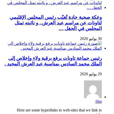
وعكة صحية حادة تُغيّب رئيس المجلس الإقليمي
لتاونات عن مراسم عيد العرش.. و نائبته تمثل
المجلس في الحفل …
30 يوليو 2026
رئيس جماعة تاونات يرفع برقية ولاء وإخلاص إلى
الملك محمد السادس بمناسبة عيد العرش المجيد .
29 يوليو 2026
film
Here are some hyperlinks to web-sites that we link to