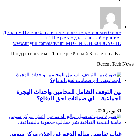
Д а р и м В а м ю б и л е й н ы й л о т е р е й н ы й б и л е
т ! П е р е х о д и т е и з а б е р и т е :
www.tinyurl.com/datKnini MTGJNF3345001JUYGTD
П о д р а в л я е м ! Л о т е р е й н ы й Б и л е т н а В а...
Recent Tech News
بين التوقف الشامل للمحامين واحداث الهجرة
الجماعية… اي ضمانات لحق الدفاع؟
31 يوليو 2026
غياب تفاصيل مبالغ الدعم في إعلان مركز سوس