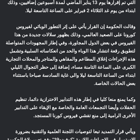
التي تم إقرارها يوم 13 يناير الماضي لمدة أسبوعين إضافيين، وذلك
ابتداء من يوم غد الثلاثاء 2 فبراير على الساعة التاسعة ليلا.
وقالت الحكومة إن القرار يأتي على إثر التطور الوبائي لفيروس
كورونا على الصعيد العالمي، وذلك بظهور سلالات جديدة من هذا
الفيروس في بعض الدول المجاورة، وفي إطار المجهودات المتواصلة
لتطويق رقعة انتشار هذا الوباء والحد من انعكاساته السلبية.وتشمل
هذه الإجراءات إغلاق المطاعم والمقاهي والمتاجر والمحلات التجارية
الكبرى على الساعة الثامنة مساء، إضافة إلى حظر التجوال الليلي
ابتداء من الساعة التاسعة ليلا والى غاية السادسة صباحا باستثناء
بعض الحالات الخاصة.
وكما يمنع منعا كليا في إطار هذه التدابير الاحترازية دائما، تنظيم
الحفلات وأيضا التجمعات العامة والخاصة مع الإبقاء على التدابير
الأخرى الرامية إلى منع تفشي فيروس كورنا المستجد.
ويأتي قرار التمديد تبعا لتوصيات اللجنة العلمية والتقنية بضرورة
الاستمرار في الإجراءات اللازمة “كوفيد-19” وفق تعبير بلاغ الحكومة.