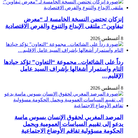
إنزكان تحتضن النسخة الخامسة لـ “معرض
تيفاوين”: ملتقى الإبداع والتنوع والفرص الاقتصادية
8 أغسطس 2026
رداً على الشائعات.. مجموعة “التعاون” تؤكد حيادها
التام واستمرار أشغالها بإشراف السيد عامل
الإقليم…
8 أغسطس 2026
المرصد المغربي لحقوق الإنسان بسوس ماسة
يدعو إلى تقييم السياسات العمومية ويحمل
الحكومة مسؤولية تفاقم الأوضاع الاجتماعية