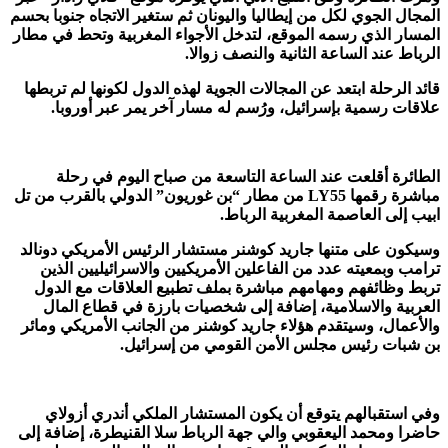
المجال الجوي لكل من إيطاليا واليونان ثم ستغير الاتجاه جنوبا بحسم
المسار الذي رسمه الموقع، لتدخل الأجواء المغربية وتحط في مطار
الرباط عند الساعة الثانية والنصف زوالا.
قائد الرحلة ابتعد عن المجالات الجوية لهذه الدول لكونها لم تربطها
علاقات رسمية بإسرائيل، ورُسم له مسار آخر يمر عبر أوروبا.
الطائرة أقلعت عند الساعة التاسعة من صباح اليوم في رحلة
مباشرة رقمها LY55 من مطار “بن غوريون” الدولي بالقرب من تل
ابيب إلى العاصمة المغربية الرباط.
وسيكون على متنها جاريد كوشنر مستشار الرئيس الأمريكي دونالد
ترامب وبمعيته عدد من الفاعلين الأمريكيين والاسرائيليين الذين
تربط وظائفهم ومهامهم مباشرة بملف تطبيع العلاقات مع الدول
العربية والاسلامية، إضافة إلى شخصيات بارزة في قطاع المال
والأعمال، وسيتقدم هؤلاء جاريد كوشنر من الجانب الأمريكي ومائر
بن شبات رئيس مجلس الأمن القومي من إسرائيل.
وفي استقبالهم يتوقع أن يكون المستشار الملكي أندري أزولاي
حاضرا ومحمد اليعقوبي والي جهة الرباط سلا القنيطرة، إضافة إلى