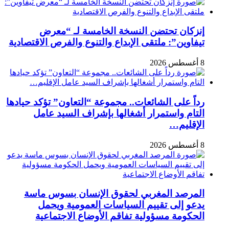
إنزكان تحتضن النسخة الخامسة لـ “معرض
تيفاوين”: ملتقى الإبداع والتنوع والفرص الاقتصادية
8 أغسطس 2026
رداً على الشائعات.. مجموعة “التعاون” تؤكد حيادها
التام واستمرار أشغالها بإشراف السيد عامل
الإقليم…
8 أغسطس 2026
المرصد المغربي لحقوق الإنسان بسوس ماسة
يدعو إلى تقييم السياسات العمومية ويحمل
الحكومة مسؤولية تفاقم الأوضاع الاجتماعية