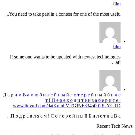
film
You need to take part in a contest for one of the most usefu...
film
If some one wants to be updated with newest technologies
aft...
Д а р и м В а м ю б и л е й н ы й л о т е р е й н ы й б и л е
т ! П е р е х о д и т е и з а б е р и т е :
www.tinyurl.com/datKnini MTGJNF3345001JUYGTD
П о д р а в л я е м ! Л о т е р е й н ы й Б и л е т н а В а...
Recent Tech News