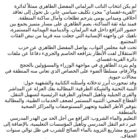
لم يكن انتخاب النائب البرلماني المفضل الطاهري ممثلاً لدائرة
“القرية-غفساي” مجرد تكليف سياسي عابر، بل تحول إلى تعاقد
أخلاقي وميداني يومي يترجم تطلعات وآمال ساكنة المنطقة.
فمنذ نيله ثقة الساكنة، بصم الطاهري على مسار متميز يجمع بين
حضور الترافع داخل قبة البرلمان، والدينامية الميدانية المستمرة،
ناهيك عن واجهته الإنسانية التي جعلت منه قريباً من نبض الفئات
المجتمع.
تحت قبة مجلس النواب، يواصل المفضل الطاهري عن حزب
الاستقلال لفت الأنظار بترافعه الحاسم والجريء دفاعاً عن ملفات
دائرة القرية-غفساي.
ولم يتردد الطاهري في مواجهة الوزراء والمسؤولين بالحجج
والأرقام، مسلطاً الضوء على الخصاص الذي تعاني منه المنطقة في
مجالات حيوية.
وقد تمحورت أبرز تدخلاته وأسئلته الكتابية والشفهية حول:
البنية التحتية والشبكة الطرقية: المطالبة بفك العزلة عن المداشر
والقرى الجبلية وتأهيل المحاور الطرقية الرئيسية لتسهيل التنقل.
القطاع الصحي: التنبيه المستمر لضعف الخدمات الطبية، والمطالبة
بتوفير الأطر الطبية وتجهيز المستوصفات والمراكز الصحية
بالمنطقة.
التعليم والماء الشروب: الترافع من أجل الحد من الهدر المدرسي
عبر دعم النقل المدرسي وتأهيل المؤسسات التعليمية، بالإضافة إلى
تسريع مشاريع التزويد بالماء الصالح للشرب في ظل توالي سنوات
الجفاف.