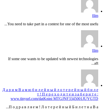
film
You need to take part in a contest for one of the most usefu...
film
If some one wants to be updated with newest technologies
aft...
Д а р и м В а м ю б и л е й н ы й л о т е р е й н ы й б и л е
т ! П е р е х о д и т е и з а б е р и т е :
www.tinyurl.com/datKnini MTGJNF3345001JUYGTD
П о д р а в л я е м ! Л о т е р е й н ы й Б и л е т н а В а...