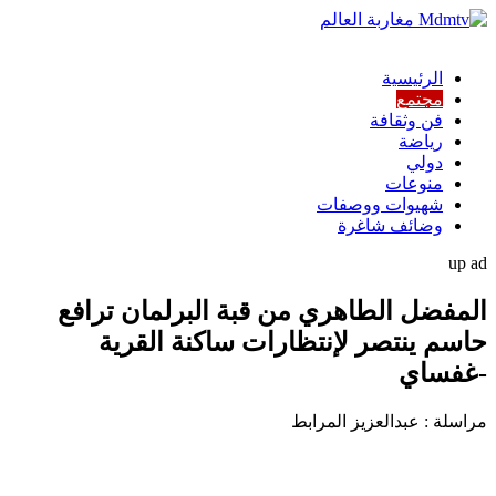
الرئيسية
مجتمع
فن وثقافة
رياضة
دولي
منوعات
شهيوات ووصفات
وضائف شاغرة
up ad
المفضل الطاهري من قبة البرلمان ترافع
حاسم ينتصر لإنتظارات ساكنة القرية
-غفساي
مراسلة : عبدالعزيز المرابط