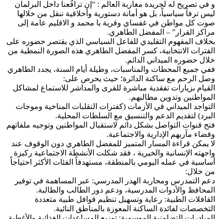
و في تصريح له لجريدة مغاربة العالم : “إن ترافُعنا داخل البرلمان
ليس ترفاً سياسياً، بل هو أمانة دستورية وأخلاقية ننقل من خلالها
صوت كل مواطن في غفساي وقرية با محمد و الاقليم عامة إلى
مراكز القرار” – المفضل الطاهري.
بخلاف المفهوم التقليدي للفاعل السياسي الذي يقتصر حضوره على
الفترات الانتخابية، كسر المفضل الطاهري هذه الصورة النمطية من
خلال حضوره الميداني الدائم.
ففي جميع المحطات والمناسبات، وطيلة أيام السنة، يجدد الطاهري
وصل الرحم مع ساكنة الدائرة؛ حيث يحرص على:
القيام بزيارات تفقدية مباشرة للقرى والمداشر للاستماع لمشاكل
المواطنين وتدوين مطالبهم.
التواجد الميداني في الأزمات (كفترات التقلبات المناخية وموجات
البرد) لتقديم الدعم والتنسيق مع السلطات المحلية.
فتح قنوات التواصل بشكل دائم لاستقبال المواطنين وتوجيه ملفاتهم
وقضاء مآربهم الإدارية والاجتماعية.
لا يمكن قراءة المسار المتميز للمفضل الطاهري دون الوقوف عند
واجهته الإنسانية والخيرية ، فقد شكلت الأنشطة الاجتماعية ركيزة
أساسية في عمله اليومي بالمنطقة، مستهدفاً الفئات الأكثر احتياجاً
من خلال:
دعم التمدرس ومحاربة الهدر المدرسي: عبر المساهمة في توفير
المحافظ والأدوات المدرسية، ودعم دور الطالب والطالبة.
القافلات الطبية: رعاية وتسهيل تنظيم قوافل طبية متعددة
التخصصات لفائدة الساكنة المعوزة بالمناطق النائية.
المبادرات التضامنية الموسمية: توزيع المساعدات الغذائية والأغطية