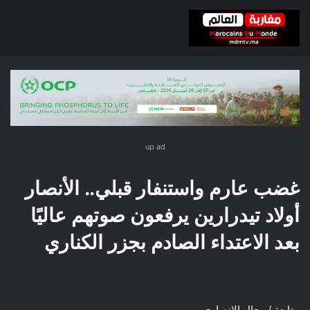
up ad
غضب عارم واستنفار قبلي.. الأنصار
أولاد تيدرارين يرفعون صوتهم عاليًا
بعد الاعتداء الصادم بجزر الكناري
متابعة / رحال الانصاري