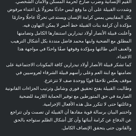
القيم الإنسانية وضرب صارخ لحرمة المسكن والأمان الشخصي.
وشددت القبيلة على أن ما وقع ليس حادثًا معزولًا بل اعتداء مرفوض
بكل المقاييس يمس كرامة الإنسان ويستدعي تحركًا عاجلًا وحازمًا
مؤكدة أن كرامة بنات القبيلة خط أحمر لا يمكن التهاون فيه.
وأعلنت قبيلة الأنصار أولاد تيدرارين استنفارها الكامل وتضامنها
المطلق مع الضحية وابنها محمد فاضل منددة بكل أشكال الترهيب
والعنف التي طالتها ومؤكدة وقوفها صفًا واحدًا في مواجهة هذا
الاعتداء.
كما تشكر قبيلة الأنصار أولاد تيدرارين كافة المكونات الاجتماعية على
تضامنها مع ابنة العم وعلى رأسهم قبيلة الشرفاء لعروسيين في
موقف يعكس تلاحمًا قويًا ووحدة صف لا تتزعزع.
وطالبت القبيلة بفتح تحقيق فوري وشامل وترتيب الجزاءات القانونية
الصارمة في حق المتورطين مع توفير الحماية اللازمة للضحية
وعائلتها حتى لا تتكرر مثل هذه الأفعال الإجرامية.
واختتم البيان برسالة قوية مفادها أن القبيلة لن تصمت ولن تتراجع
عن الدفاع عن كرامة أبنائها وأن كل أشكال الظلم ستواجه بالحق
والقانون حتى يتحقق الإنصاف الكامل.