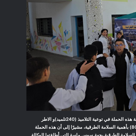
أكد السيد البشير أبوالنعائم رئيس جمعية سند الأجيال أكادير على أهمية هذه الحملة في توعية التلاميذ (240تلميد)و الاطر
التعليمية بالمؤسسة (13 استاد)و كدا (أمهات و أولياء التلاميد حوالي 80) بأهمية السلامة الطرقية، مشيرًا إلى أن هذه الحملة
 السلامة الطرقية بجهة سوس ماسة التي أطلقتها الوكالة