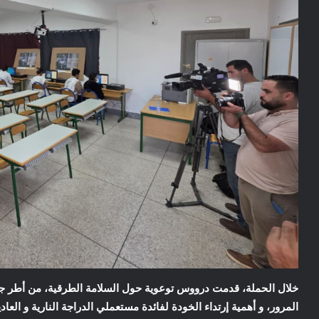
خلال الحملة، قدمت درووس توعوية حول السلامة الطرقية، من أطر جمع
المرور، و أهمية إرتداء الخودة لفائدة مستعملي الدراجة النارية و ال