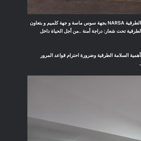
نظمت جمعية سند الأجيال أكادير بشراكة مع الوكالة الوطنية للسلامة الطرقية NARSA بجهة سوس ماسة و جهة كلميم و بتعاون
 الطرقية تحت شعار: دراجة أمنة ..من أجل الحياة داخل
 بأهمية السلامة الطرقية وضرورة احترام قواعد المرور