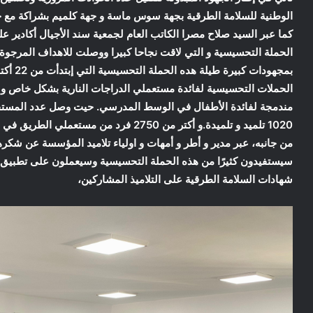
الوطنية للسلامة الطرقية بجهة سوس ماسة و جهة كلميم بشراكة مع ج
كما عبر السيد صلاح مصرا الكاتب العام لجمعية سند الأجيال أكادير عل
الحملة التحسيسية و التي لاقت نجاحا كبيرا ووصلت للاهداف المرجوة م
الحملات التحسيسية لفائدة مستعملي الدراجات النارية بشكل خاص و
مندمجة لفائدة الأطفال في الوسط المدرسي. حيت وصل عدد المستف
1020 تلميد و تلميدة.و أكتر من 2750 فرد من مستعملي الطريق في المدارات و الطرقات بعدة أحياء بمدينة أكادير.
من جانبه، عبر مدير و أطر و أمهات و اولياء تلاميد المؤسسة عن شكرهم ا
سيستفيدون كثيرًا من هذه الحملة التحسيسية وسيعملون على تطبيق ما
شهادات السلامة الطرقية على التلاميذ المشاركين،