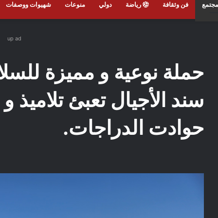
جتمع
فن وثقافة
رياضة
دولي
منوعات
شهيوات ووصفات
up ad
حملة نوعية و مميزة للسلا
سند الأجيال تعبئ تلاميذ و
حوادت الدراجات.