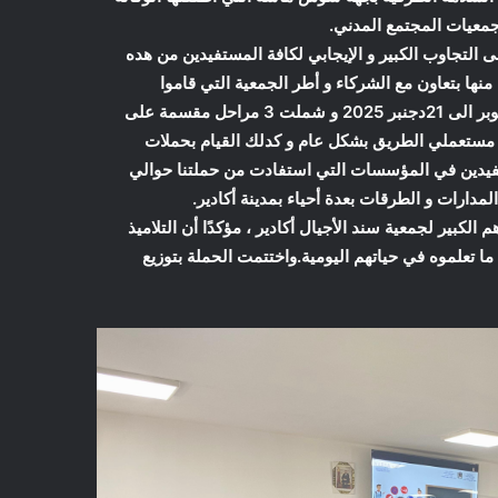
معيات المجتمع المدني.
ى التجاوب الكبير و الإيجابي لكافة المستفيدين من هده
نها بتعاون مع الشركاء و أطر الجمعية التي قاموا
بمجهودات كبيرة طيلة هده الحملة التحسيسية التي إبتدأت من 22 أكتوبر الى 21دجنبر 2025 و شملت 3 مراحل مقسمة على
 مستعملي الطريق بشكل عام و كدلك القيام بحملات
يدين في المؤسسات التي استفادت من حملتنا حوالي
لكبير لجمعية سند الأجيال أكادير ، مؤكدًا أن التلاميذ
 تعلموه في حياتهم اليومية.واختتمت الحملة بتوزيع