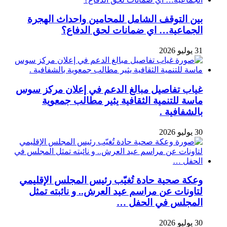
بين التوقف الشامل للمحامين واحداث الهجرة
الجماعية… اي ضمانات لحق الدفاع؟
31 يوليو 2026
غياب تفاصيل مبالغ الدعم في إعلان مركز سوس
ماسة للتنمية الثقافية يثير مطالب جمعوية
بالشفافية .
30 يوليو 2026
وعكة صحية حادة تُغيّب رئيس المجلس الإقليمي
لتاونات عن مراسم عيد العرش.. و نائبته تمثل
المجلس في الحفل …
30 يوليو 2026