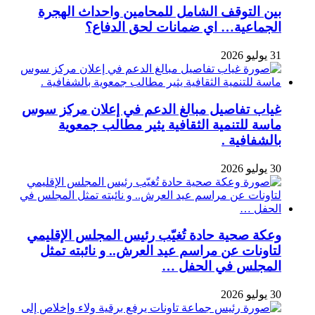
بين التوقف الشامل للمحامين واحداث الهجرة
الجماعية… اي ضمانات لحق الدفاع؟
31 يوليو 2026
غياب تفاصيل مبالغ الدعم في إعلان مركز سوس
ماسة للتنمية الثقافية يثير مطالب جمعوية
بالشفافية .
30 يوليو 2026
وعكة صحية حادة تُغيّب رئيس المجلس الإقليمي
لتاونات عن مراسم عيد العرش.. و نائبته تمثل
المجلس في الحفل …
30 يوليو 2026