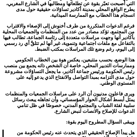
التي أصبحت تعبّر بقوة عن تطلعاتها ومطالبها في الشارع المغربي،
يطرح الواقع المحلي بمدينة أكادير تساؤلات حقيقية حول مدى
انسجام هذا الخطاب مع الممارسة الميدانية.
فرغم الدعوات المتكررة من طرف أخنوش إلى الإصغاء والاقتراب
من المجتمع، تؤكد مصادر من عدد من المنظمات والجمعيات المحلية
بأكادير أنها وجهت مراسلات متعددة إلى رئاسة الجماعة، تطالب فيها
بالتفاعل مع ملفات اجتماعية وتنموية، غير أنها لم تتلقَّ أي رد رسمي
إلى اليوم، رغم وضع تلك المراسلات بمكتب الضبط.
هذا الوضع، بحسب متتبعين، يعكس هوة بين الخطاب الحكومي
وممارسات التدبير المحلي، خاصة أن الشخص ذاته يجمع بين منصب
رئيس الحكومة ورئيس جماعة أكادير، ما يجعل التساؤلات مشروعة
حول مدى التزامه بمبدأ التواصل والانفتاح الذي يدعو إليه على
المستوى الوطني.
ويرى فاعلون مدنيون أن الرد على مراسلات الجمعيات والمنظمات
يمثل أبسط أشكال الحوار المؤسساتي، وأن تجاهله يبعث رسائل
سلبية لفئة الشباب والمجتمع المدني، خصوصًا في ظل تنامي
الدعوات للإصلاح والانصات لنبض الشارع.
ويبقى السؤال المطروح اليوم بقوة:
هل يبدأ الإصلاح الحقيقي الذي يتحدث عنه رئيس الحكومة من