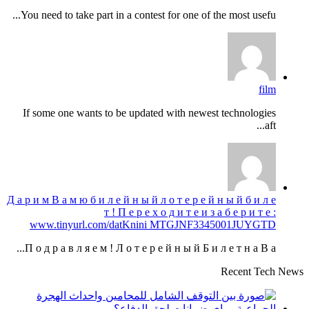
You need to take part in a contest for one of the most usefu...
film
If some one wants to be updated with newest technologies
aft...
Д а р и м В а м ю б и л е й н ы й л о т е р е й н ы й б и л е
т ! П е р е х о д и т е и з а б е р и т е :
www.tinyurl.com/datKnini MTGJNF3345001JUYGTD
П о д р а в л я е м ! Л о т е р е й н ы й Б и л е т н а В а...
Recent Tech News