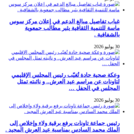
غياب تفاصيل مبالغ الدعم في إعلان مركز سوس
ماسة للتنمية الثقافية يثير مطالب جمعوية
بالشفافية .
30 يوليو 2026
وعكة صحية حادة تُغيّب رئيس المجلس الإقليمي
لتاونات عن مراسم عيد العرش.. و نائبته تمثل
المجلس في الحفل …
30 يوليو 2026
رئيس جماعة تاونات يرفع برقية ولاء وإخلاص إلى
الملك محمد السادس بمناسبة عيد العرش المجيد .