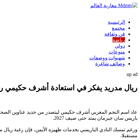
الرئيسية
مجتمع
فن وثقافة
رياضة
دولي
منوعات
شهيوات ووصفات
وضائف شاغرة
up ad
ریال مدرید يفكر في استعادة أشرف حكيمي ر
عاد اسم النجم المغربي أشرف حكيمي ليتصدر من جديد عناوين الصحافة ال
باريس سان جيرمان يمتد حتى صيف 2027.
ورغم تمسك النادي الباريسي بخدمات ظهيره الأيمن، فإن رغبة ريال مد
مستقبلا.