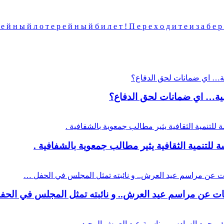
 е й н ы й л о т е р е й н ы й б и л е т ! П е р е х о д и т е и з 
عية… اي ضمانات لحق الدفاع؟
لتنمية الثقافية يثير مطالب جمعوية بالشفافية .
نات عن مراسم عيد العرش.. و نائبته تمثل المجلس في الح