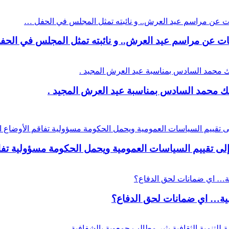
نات عن مراسم عيد العرش.. و نائبته تمثل المجلس في الح
لك محمد السادس بمناسبة عيد العرش المجيد .
 تقييم السياسات العمومية ويحمل الحكومة مسؤولية تفاقم
عية… اي ضمانات لحق الدفاع؟