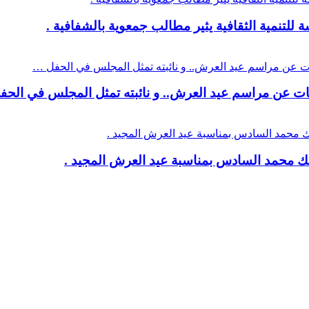
لتنمية الثقافية يثير مطالب جمعوية بالشفافية .
نات عن مراسم عيد العرش.. و نائبته تمثل المجلس في الح
لك محمد السادس بمناسبة عيد العرش المجيد .