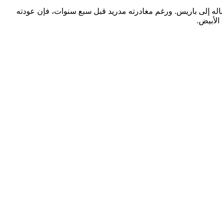
 ميلان قبل انتقاله إلى باريس. ورغم مغادرته مدريد قبل سبع سنوات، فإن عودته
 الأبيض.