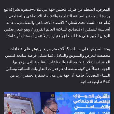
المعرض، المنظم من طرف مجلس جهة بني ملال-خنيفرة بشراكة مع
وزارة السياحة والصناعة التقليدية والاقتصاد الاجتماعي والتضامني،
يُقام هذه السنة تحت شعار: “الاقتصاد الاجتماعي والتضامني، دعامة
أساسية للتمكين الاقتصادي لساكنة العالم القروي”، وهو شعار يعكس
الرهان الكبير على هذا القطاع باعتباره بديلاً تنموياً مستداماً وشاملاً.
يمتد المعرض على مساحة 5 آلاف متر مربع، ويتوفر على فضاءات
مخصصة للعرض والتسويق والتبادل، كما يشكل فرصة سانحة لتثمين
المنتجات الفلاحية والمجالية والصناعات التقليدية التي تزخر بها
الجهة، فضلاً عن كونه منصة لدعم قدرات التعاونيات النسائية وتمكين
النساء اقتصادياً، خاصة أن جهة بني ملال ـ خنيفرة تحتضن أزيد من
540 تعاونية نسائية.