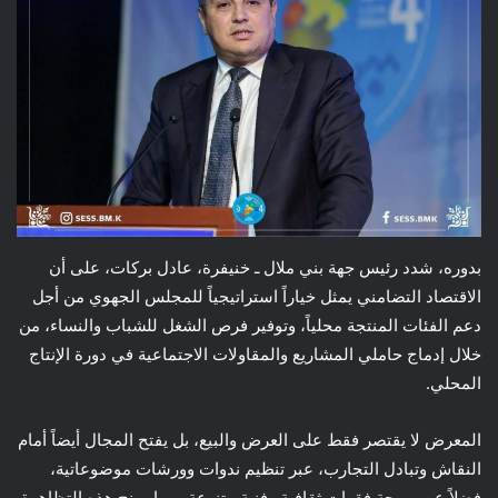
بدوره، شدد رئيس جهة بني ملال ـ خنيفرة، عادل بركات، على أن
الاقتصاد التضامني يمثل خياراً استراتيجياً للمجلس الجهوي من أجل
دعم الفئات المنتجة محلياً، وتوفير فرص الشغل للشباب والنساء، من
خلال إدماج حاملي المشاريع والمقاولات الاجتماعية في دورة الإنتاج
المحلي.
المعرض لا يقتصر فقط على العرض والبيع، بل يفتح المجال أيضاً أمام
النقاش وتبادل التجارب، عبر تنظيم ندوات وورشات موضوعاتية،
فضلاً عن برمجة فقرات ثقافية وفنية متنوعة، مما يمنح هذه التظاهرة