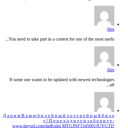
film
You need to take part in a contest for one of the most usefu...
film
If some one wants to be updated with newest technologies
aft...
Д а р и м В а м ю б и л е й н ы й л о т е р е й н ы й б и л е
т ! П е р е х о д и т е и з а б е р и т е :
www.tinyurl.com/datKnini MTGJNF3345001JUYGTD