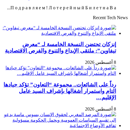
П о д р а в л я е м ! Л о т е р е й н ы й Б и л е т н а В а...
Recent Tech News
إنزكان تحتضن النسخة الخامسة لـ “معرض
تيفاوين”: ملتقى الإبداع والتنوع والفرص الاقتصادية
8 أغسطس 2026
رداً على الشائعات.. مجموعة “التعاون” تؤكد حيادها
التام واستمرار أشغالها بإشراف السيد عامل
الإقليم…
8 أغسطس 2026