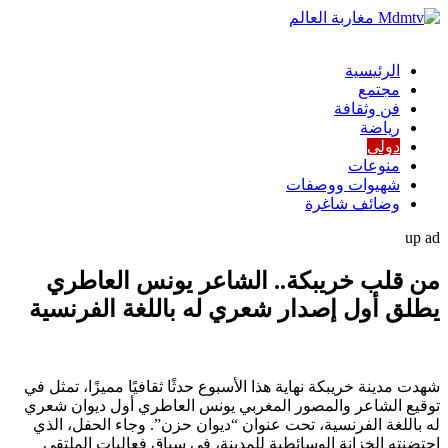
الرئيسية
مجتمع
فن وثقافة
رياضة
دولي
منوعات
شهيوات ووصفات
وضائف شاغرة
up ad
من قلب خريبكة.. الشاعر يونس العاطري
يطلق أول إصدار شعري له باللغة الفرنسية
شهدت مدينة خريبكة نهاية هذا الأسبوع حدثًا ثقافيًا مميزًا، تمثل في
توقيع الشاعر والمصور المغربي يونس العاطري أول ديوان شعري
له باللغة الفرنسية، تحت عنوان “ديوان حزن”. وجاء الحفل، الذي
احتضنته الخزانة الوسائطية للمدينة، في سياق فعاليات الملتقى