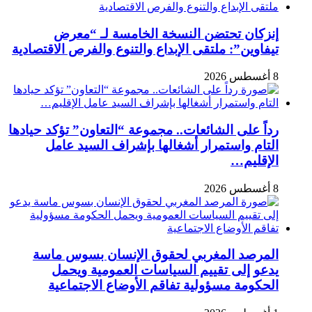
إنزكان تحتضن النسخة الخامسة لـ “معرض
تيفاوين”: ملتقى الإبداع والتنوع والفرص الاقتصادية
8 أغسطس 2026
رداً على الشائعات.. مجموعة “التعاون” تؤكد حيادها
التام واستمرار أشغالها بإشراف السيد عامل
الإقليم…
8 أغسطس 2026
المرصد المغربي لحقوق الإنسان بسوس ماسة
يدعو إلى تقييم السياسات العمومية ويحمل
الحكومة مسؤولية تفاقم الأوضاع الاجتماعية