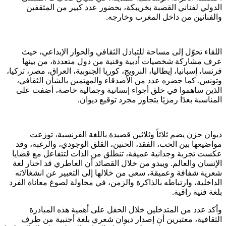
الدولي لفناني القصبة بخريبكة، بحضور عدد كبير من المثقفين
والفنانين من داخل المغرب وخارجه.
اللقاء تحوّل إلى مساحة للتبادل الثقافي والحوار الإبداعي، حيث
عرف مشاركة شخصيات أدبية وفنية من دول متعددة، من بينها
فرنسا، إسبانيا، إيطاليا، النرويج، كوريا الجنوبية، العراق، مصر، تركيا،
وتونس. كما حضره عدد من الأصدقاء والمهتمين بالشأن الثقافي،
الذين ساهموا في خلق أجواء إنسانية وجمالية خاصة، أضفت على
المناسبة بعدًا رمزيًا يتجاوز مجرد توقيع ديوان.
ديوان حزن يضم ثلاثاً وثلاثين قصيدة باللغة الفرنسية، توزعت
مواضيعها بين الحب، الفقد، الحنين، القلق الوجودي، والرغبة، وقد
عكست تجربة وجدانية عميقة، تنطلق من الذات لتتفاعل مع قضايا
الإنسان والعالم. ويبدو من خلال القصائد أن العاطري قد اختار لغة
شعرية شفافة وعميقة، سعى من خلالها إلى التعبير عن انشغالاته
الداخلية، وارتباطه بالذاكرة والزمن، في محاولة لصوغ معاناة الفرد
بلغة فنية راقية.
وأكد عدد من المتدخلين خلال الحفل على أهمية هذه المبادرة
الثقافية، معتبرين أن إصدار ديوان شعري بلغة أجنبية من طرف