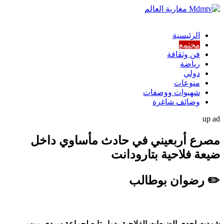
الرئيسية
مجتمع
فن وثقافة
رياضة
دولي
منوعات
شهيوات ووصفات
وضائف شاغرة
up ad
مصرع أربعيني في حادث مأساوي داخل
ضيعة فلاحية بتارودانت
✏️ رضوان بوطالب
شهدت إحدى الضيعات الفلاحية بدوار تابع لجماعة سيدي موسى