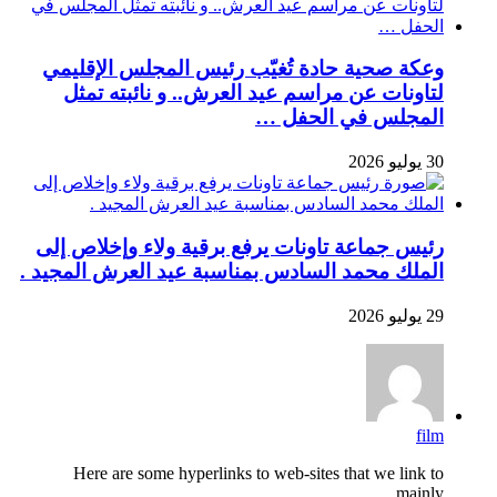
وعكة صحية حادة تُغيّب رئيس المجلس الإقليمي
لتاونات عن مراسم عيد العرش.. و نائبته تمثل
المجلس في الحفل …
30 يوليو 2026
رئيس جماعة تاونات يرفع برقية ولاء وإخلاص إلى
الملك محمد السادس بمناسبة عيد العرش المجيد .
29 يوليو 2026
film
Here are some hyperlinks to web-sites that we link to
mainly...