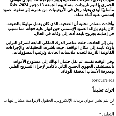
الحمري بإقليم تارودانت مساء يوم الجمعة 13 دجنبر 2024، حادثًا
مأساويًا أودى بحياة رجل في الأربعينيات من عمره، إثر سقوط عمود
إسمنتي عليه أثناء عمله.
وأفادت مصادر محلية أن الضحية، الذي كان يعمل مياومًا بالضيعة،
كان يقوم بإزالة العمود الإسمنتي حين انهار عليه فجأة، مما تسبب
في إصابته بجروح بليغة أدت إلى وفاته في الحال.
على إثر الحادث، حلت عناصر الدرك الملكي التابعة للمركز الترابي
بأولاد تايمة إلى مكان الواقعة، حيث باشرت التحقيقات والإجراءات
القانونية اللازمة لتحديد ملابسات الحادث وترتيب المسؤوليات.
وفي الوقت نفسه، تم نقل جثمان الهالك إلى مستودع الأموات
بالمستشفى الجهوي الحسن الثاني بأكادير لإجراء التشريح الطبي
ومعرفة الأسباب الدقيقة للوفاة.
postquare ads
اترك تعليقاً
لن يتم نشر عنوان بريدك الإلكتروني.
الحقول الإلزامية مشار إليها بـ
*
التعليق
*