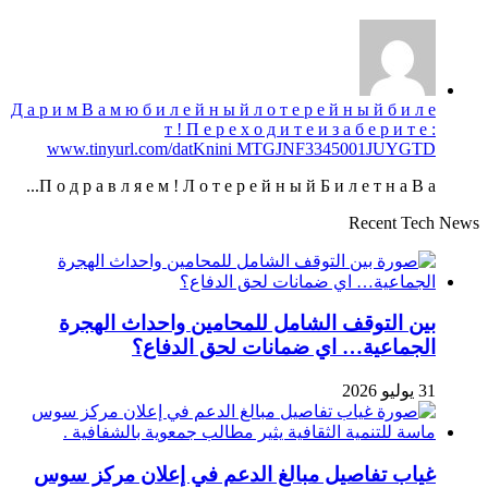
Д а р и м В а м ю б и л е й н ы й л о т е р е й н ы й б и л е
т ! П е р е х о д и т е и з а б е р и т е :
www.tinyurl.com/datKnini MTGJNF3345001JUYGTD
П о д р а в л я е м ! Л о т е р е й н ы й Б и л е т н а В а...
Recent Tech News
بين التوقف الشامل للمحامين واحداث الهجرة
الجماعية… اي ضمانات لحق الدفاع؟
31 يوليو 2026
غياب تفاصيل مبالغ الدعم في إعلان مركز سوس