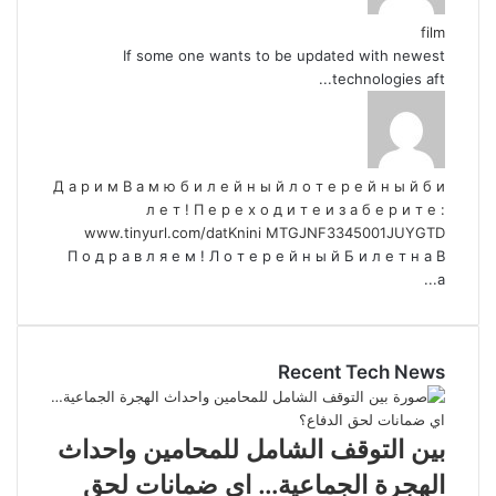
film
If some one wants to be updated with newest
technologies aft...
Д а р и м В а м ю б и л е й н ы й л о т е р е й н ы й б и
л е т ! П е р е х о д и т е и з а б е р и т е :
www.tinyurl.com/datKnini MTGJNF3345001JUYGTD
П о д р а в л я е м ! Л о т е р е й н ы й Б и л е т н а В
а...
Recent Tech News
بين التوقف الشامل للمحامين واحداث
الهجرة الجماعية… اي ضمانات لحق