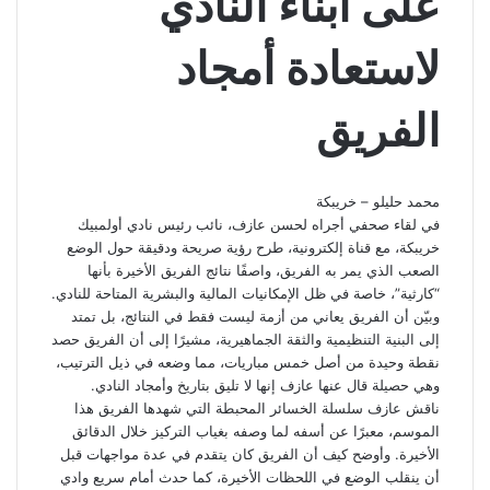
على أبناء النادي
لاستعادة أمجاد
الفريق
محمد حليلو – خريبكة
في لقاء صحفي أجراه لحسن عازف، نائب رئيس نادي أولمبيك
خريبكة، مع قناة إلكترونية، طرح رؤية صريحة ودقيقة حول الوضع
الصعب الذي يمر به الفريق، واصفًا نتائج الفريق الأخيرة بأنها
“كارثية”، خاصة في ظل الإمكانيات المالية والبشرية المتاحة للنادي.
وبيّن أن الفريق يعاني من أزمة ليست فقط في النتائج، بل تمتد
إلى البنية التنظيمية والثقة الجماهيرية، مشيرًا إلى أن الفريق حصد
نقطة وحيدة من أصل خمس مباريات، مما وضعه في ذيل الترتيب،
وهي حصيلة قال عنها عازف إنها لا تليق بتاريخ وأمجاد النادي.
ناقش عازف سلسلة الخسائر المحبطة التي شهدها الفريق هذا
الموسم، معبرًا عن أسفه لما وصفه بغياب التركيز خلال الدقائق
الأخيرة. وأوضح كيف أن الفريق كان يتقدم في عدة مواجهات قبل
أن ينقلب الوضع في اللحظات الأخيرة، كما حدث أمام سريع وادي