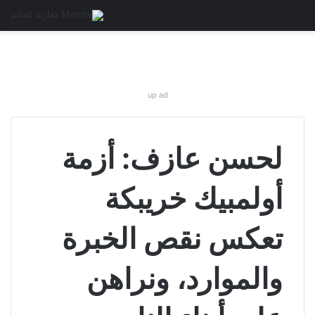
up ad
لحسن عازف: أزمة
أولمبيك خريبكة
تعكس نقص الخبرة
والموارد، ونراهن