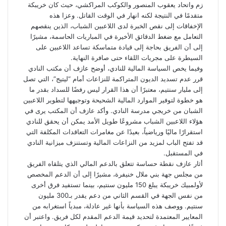
زم واتحاد يعقوب المنصور والكوكب المراكشي، حيث كان خريبكة
متقدمًا في النتيجة لكنه انهار في الوقت القاتل. وعزا هذه
الإخفاقات إلى نقص الخبرة لدى اللاعبين الشباب، الذين ينقصهم
التعامل مع ضغط الدقائق الأخيرة في المباريات الحاسمة، مشيرًا
إلى أن الفريق بحاجة إلى قيادة متماسكة تساعد اللاعبين على
السيطرة على مجريات اللقاء حتى صافرة النهاية.
وفيما يخص السياسة المالية للنادي، أوضح عازف أن مكتب النادي
قرر عدم تسديد الديون المتراكمة للنزاعات أمام “ليتيج”، التي تصل
إلى مليار سنتيم، معتبرًا أن هذا القرار ليس رفضًا للسداد بقدر ما
هو خطوة لتوفير الموارد المالية الشحيحة وتوجيهها لتطوير اللاعبين
الشبان من خريجي مدرسة النادي. وأكد عازف أن المكتب يرى في
هؤلاء اللاعبين الشباب مشروعًا طويل الأمد يمكن أن يحقق للنادي
استقرارًا ماليًا ورياضياً، بعيدًا عن مغامرات التعاقدات المكلفة التي
قد تفتح الباب لمزيد من النزاعات المالية وتستنزف ميزانية النادي
في المستقبل.
أثار عازف نقطة حساسة تتعلق بالدعم المالي الذي يتلقاه الفريق
من مجلس جهة بني ملال خنيفرة، مشيرًا إلى أن الدعم المخصص
لأولمبيك خريبكة يبلغ 150 مليون سنتيم، بينما تستفيد فرق أخرى
من نفس الجهة في القسم الثاني من دعم يقدر بـ300 مليون
سنتيم. ووصف هذه السياسة بأنها غير عادلة، مبدياً استغرابه من
المعايير المعتمدة لتحديد قيمة الدعم المقدم لكل فريق. واعتبر أن