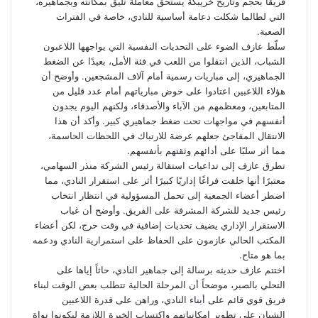
فريقًا بحجم وتاريخ خريبكة يستحق معاملة تليق بمكانته وبجماهيره،
التي لطالما شكلت دعامة أساسية للنادي، خاصة في الفترات
الصعبة.
سلّط عازف الضوء على التحديات النفسية التي يواجهها اللاعبون
الشباب، الذين انتقلوا من اللعب في فئة الأمل، بعيدًا عن الضغط
الجماهيري، إلى مباريات رسمية أمام آلاف المشجعين. وأوضح أن
هؤلاء اللاعبين اعتادوا على خوض مبارياتهم أمام عدد قليل من
المتابعين، ومعظمهم من الآباء والأصدقاء، ولكنهم اليوم يجدون
أنفسهم في مواجهات تحت ضغط جماهيري كبير. وأكد أن هذا
الانتقال المفاجئ جعلهم عرضة للارتباك في اللحظات الحاسمة،
مما أثر سلبًا على أدائهم وثقتهم بأنفسهم.
تطرق عازف إلى تداعيات استقالة رئيس الشركة منذر السهامي،
معتبرًا أنها خلقت فراغًا إداريًا كبيرًا أثر على استقرار النادي، مما
اضطر أعضاء الجمعية إلى تحمل المسؤولية في انتظار انتخاب
رئيس جديد للشركة المشرفة على الفريق. وأوضح أن غياب
الاستقرار الإداري يضيف تحديات إضافية في وقت حرج، لكن أعضاء
المكتب الحالي عازمون على الحفاظ على استمرارية النادي ودعمه
بما هو متاح.
اختتم عازف حديثه برسالة إلى جماهير النادي، حاثاً إياها على
التحلي بالصبر، موضحاً أن المرحلة الحالية تتطلب بعض الوقت لبناء
فريق قوي قائم على أبناء النادي، وراهن على قدرة اللاعبين
الشبان على تطوير إمكانياتهم واكتساب الخبرة اللازمة ليكونوا نواة