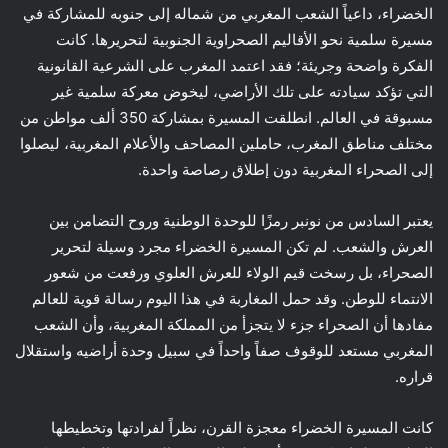
الخضراء، داعياً الشعب المغربي من شماله إلى جنوبه للمشاركة في
مسيرة سلمية نحو الأقاليم الصحراوية الجنوبية لتحريرها. كانت
الفكرة واضحة وجريئة؛ فقد اعتمد المغرب على الشرعية القانونية
التي تؤكد سيادته على تلك الأراضي، ليخوض معركة سلمية غير
مسبوقة في العالم. انطلقت المسيرة بمشاركة 350 ألف مواطن من
مختلف مناطق المغرب، حاملين المصاحف والأعلام المغربية، ليصلوا
إلى الصحراء المغربية دون إطلاق رصاصة واحدة.
يعتبر السادس من نونبر رمزًا للوحدة الوطنية وروح التضامن بين
العرش والشعب. لم تكن المسيرة الخضراء مجرد وسيلة لتحرير
الصحراء، بل رسخت قيم الولاء للعرش العلوي ورفعت من شعور
الانتماء للوطن. وقد حمل المغاربة في هذا اليوم رسالة قوية للعالم
مفادها أن الصحراء جزء لا يتجزأ من المملكة المغربية، وأن الشعب
المغربي مستعد للوقوف صفاً واحداً في سبيل وحدة أراضيه واستقلال
قراره.
كانت المسيرة الخضراء معجزة القرن، نظراً لفرادتها وتخطيطها