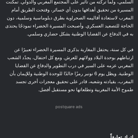
السلمي، ولما تركته من تأثير على المجتمع المغربي والدولي. تمكنت
المسيرة من تحقيق أهدافها بدون أي خسائر، وفتحت الطريق أمام
المغرب لاستعادة أقاليمه الصحراوية بطرق دبلوماسية وسلمية، دون
الحاجة للتصعيد العسكري. وأصبحت المسيرة الخضراء نموذجًا يحتذى
به في الدفاع عن القضايا الوطنية بشكل حضاري وسلمي.
في كل سنة، يحتفل المغاربة بذكرى المسيرة الخضراء تعبيرًا عن
ارتباطهم بوحدة البلاد وولائهم للعرش. ومع كل احتفال، يجدّد الشعب
المغربي عزمه على السير في درب التطوير والدفاع عن القضايا
الوطنية. ويظل يوم 6 نونبر رمزًا خالدًا للوحدة الوطنية وللإيمان بأن
المغرب، بقيادته وشعبه، قادر على تحقيق معجزات أخرى تجسد
طموح الأمة المغربية وتطلعاتها نحو مستقبل أفضل.
postquare ads
اترك تعليقاً