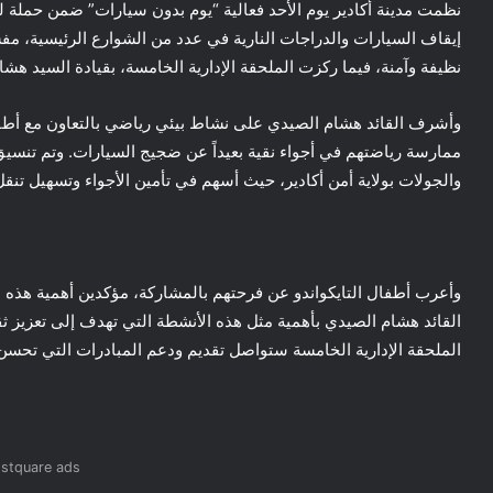
نظمت مدينة أكادير يوم الأحد فعالية “يوم بدون سيارات” ضمن حملة لت
إيقاف السيارات والدراجات النارية في عدد من الشوارع الرئيسية، مفس
نظيفة وآمنة، فيما ركزت الملحقة الإدارية الخامسة، بقيادة السيد هشا
وأشرف القائد هشام الصيدي على نشاط بيئي رياضي بالتعاون مع أطفال
ممارسة رياضتهم في أجواء نقية بعيداً عن ضجيج السيارات. وتم تنس
والجولات بولاية أمن أكادير، حيث أسهم في تأمين الأجواء وتسهيل تنق
وأعرب أطفال التايكواندو عن فرحتهم بالمشاركة، مؤكدين أهمية هذه ا
القائد هشام الصيدي بأهمية مثل هذه الأنشطة التي تهدف إلى تعزيز ثقا
الملحقة الإدارية الخامسة ستواصل تقديم ودعم المبادرات التي تحسن م
stquare ads