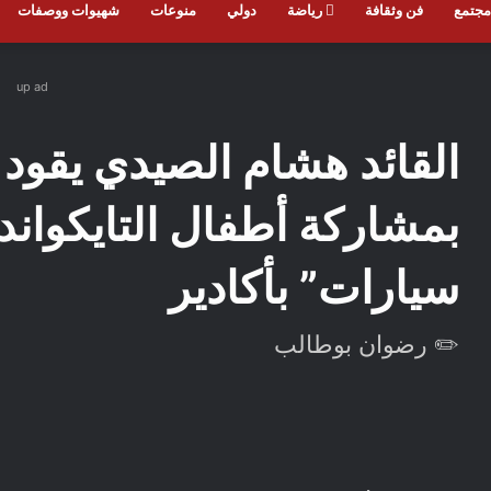
جتمع
فن وثقافة
رياضة
دولي
منوعات
شهيوات ووصفات
up ad
القائد هشام الصيدي يقود ف
بمشاركة أطفال التايكواند
سيارات” بأكادير
✏️ رضوان بوطالب