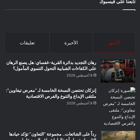
تابعنا على فيسبوك
الأشهر
الأخيرة
تعليقات
رهان التجديد بدائرة القرية-غفساي: هل يصنع الرهان
على الكفاءات الشبابية التحول التنموي المأمول؟
8 أغسطس 2026
إنزكان تحتضن النسخة الخامسة لـ “معرض تيفاوين”:
ملتقى الإبداع والتنوع والفرص الاقتصادية
8 أغسطس 2026
رداً على الشائعات.. مجموعة “التعاون” تؤكد حيادها
التام واستمرار أشغالها بإشراف السيد عامل