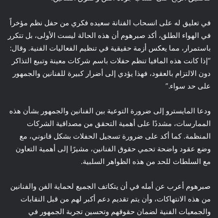
في تعليق له على انسحاب الفنانة سعيده فكري من حفل نظم مؤخراً
في الهواء الطلق، أكد صبرهوم أن هذه الحالة ليست الأولى، بل تتكرر
باستمرار، مما يعكس أزمة حقيقية في تنظيم الفعاليات الفنية. وقال:
“إذا كانت هذه المافيا تنظم حفلات باسم شركات معينة وتبيع التذاكر
دون الالتزام بالعقود، فهذا يؤدي إلى أضرار كبيرة للفنانين والجمهور
على حد سواء.”
ودعا المايسترو إلى ضرورة التوعية بين الفنانين والجمهور بشأن هذه
الممارسات، مشددًا على أهمية التحقق من مصداقية الشركات
المنظمة. كما أكد على ضرورة تسجيل الحفلات بشكل قانوني، مع
وضع عقود واضحة تحمي حقوق الفنانين، مشيرًا إلى أهمية التعاون
مع السلطات للحد من هذه الظواهر السلبية.
صبرهوم أعرب عن أمله في أن يتكاتف الجميع لحماية الفن والفنانين
من هذه الانتهاكات، وأن يتم تقديم دعم أكبر لهم من قبل النقابات
والجمعيات الفنية لضمان حقوقهم وتحسين تجربة الجمهور في