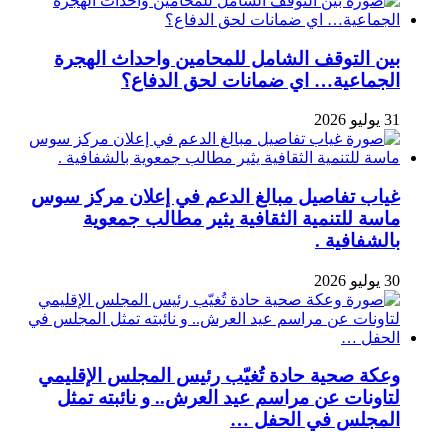
بين التوقف الشامل للمحامين واحداث الهجرة
الجماعية… اي ضمانات لحق الدفاع؟
31 يوليو 2026
غياب تفاصيل مبالغ الدعم في إعلان مركز سوس
ماسة للتنمية الثقافية يثير مطالب جمعوية
بالشفافية .
30 يوليو 2026
وعكة صحية حادة تُغيّب رئيس المجلس الإقليمي
لتاونات عن مراسم عيد العرش.. و نائبته تمثل
المجلس في الحفل …