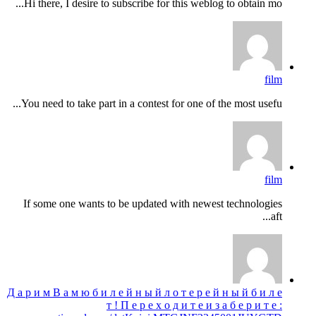
Hi there, I desire to subscribe for this weblog to obtain mo...
film
You need to take part in a contest for one of the most usefu...
film
If some one wants to be updated with newest technologies
aft...
Д а р и м В а м ю б и л е й н ы й л о т е р е й н ы й б и л е
т ! П е р е х о д и т е и з а б е р и т е :