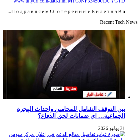
www.tinyurl.com/datKnini MTGJNF3345001JUYGTD
П о д р а в л я е м ! Л о т е р е й н ы й Б и л е т н а В а...
Recent Tech News
بين التوقف الشامل للمحامين واحداث الهجرة
الجماعية… اي ضمانات لحق الدفاع؟
31 يوليو 2026