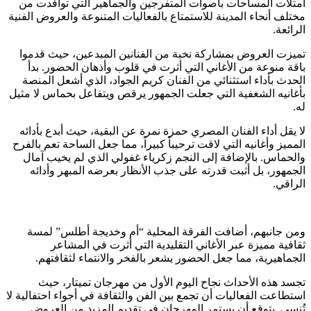
امتلأت المساحات بأصوات المتفرجين والجماهير التي توافدت من
مختلف أنحاء المدينة للاستمتاع بالفعاليات المتنوعة والعروض الفنية
الرائعة.
تميزت العروض بمشاركة نخبة من الفنانين المبدعين، حيث قدموا
باقة منوعة من الأغاني التي أثرت في قلوب وأذهان الحضور. بدأ
الحدث بأداء استثنائي من الفنان كريم الجواد، الذي أشعل المنصة
بأغانيه الشغفية التي جعلت الجمهور يرقص ويتفاعل بحماس لا مثيل
له.
لا يقل أداء الفنان المصري حمزة نمرة عن البقية، حيث أبدع بأدائه
المميز وأغانيه التي لاقت ترحيباً كبيراً، مما جعل الساحة تعم بالفرح
والحماس. بالإضافة إلى النجم زكرياء غفولي الذي لم يخيب آمال
الجمهور، بل أثبت قدرته على جذب الأنظار بعرضه المبهر وأدائه
الراقي.
ومن جانبهم، أضافت الفرقة المحلية “أم وخديجة أطلس” لمسة
ثقافية مميزة عبر الأغاني التقليدية التي أثرت في المشاعر
الجماهيرية، مما جعل الحضور يشعر بالفخر والانتماء لثقافتهم.
تجسد هذه الأحداث نجاح اليوم الأول من مهرجان تميتار، حيث
استطاعت الفعاليات أن تجمع بين الفن والثقافة في أجواء احتفالية لا
تُنسى. يتوقع أن يستمر المهرجان في تقديم المزيد من العروض