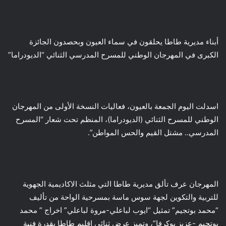
أبناء مديرية طاطا يحلقون في سماء العيون وبحصدون الجائزة
الكبرى في المهرجان الوطني للمسرح المدرسي الثنائي “الديودراما”
اسدلت اليوم الجمعة بالعيون، فعاليات النسخة الأولى من المهرجان
الوطني للمسرح الثنائي (الديودراما)، المنظم تحت شعار “المسرح
المدرسي.. مشتل القيم والحس المواطن”.
المهرجان عرف تألق مديرية طاطا التي مثلث الاكاديمية الجهوية
للتربية والتكوين لجهة سوس ماسة بمسرحية الواحة من تأليف
“محمد بوتجيم” تمثيل “ايوب لباعلي-مروة لباعلي” اخراج ” محمد
بوتجيم -عزبز بوكرفا”، وتميز عرض ثنائي إقليم طاطا بقدرة فنية